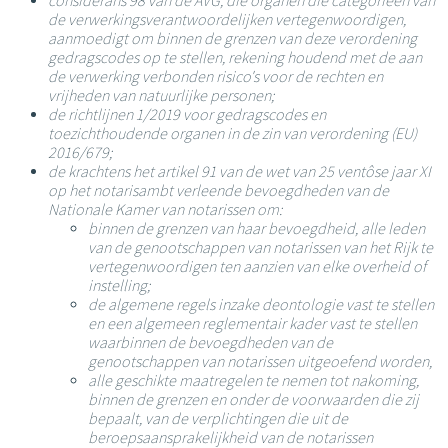
considerans 98 van de AVG, die organen die categorieën van
de verwerkingsverantwoordelijken vertegenwoordigen,
aanmoedigt om binnen de grenzen van deze verordening
gedragscodes op te stellen, rekening houdend met de aan
de verwerking verbonden risico's voor de rechten en
vrijheden van natuurlijke personen;
de richtlijnen 1/2019 voor gedragscodes en
toezichthoudende organen in de zin van verordening (EU)
2016/679;
de krachtens het artikel 91 van de wet van 25 ventôse jaar XI
op het notarisambt verleende bevoegdheden van de
Nationale Kamer van notarissen om:
binnen de grenzen van haar bevoegdheid, alle leden
van de genootschappen van notarissen van het Rijk te
vertegenwoordigen ten aanzien van elke overheid of
instelling;
de algemene regels inzake deontologie vast te stellen
en een algemeen reglementair kader vast te stellen
waarbinnen de bevoegdheden van de
genootschappen van notarissen uitgeoefend worden,
alle geschikte maatregelen te nemen tot nakoming,
binnen de grenzen en onder de voorwaarden die zij
bepaalt, van de verplichtingen die uit de
beroepsaansprakelijkheid van de notarissen