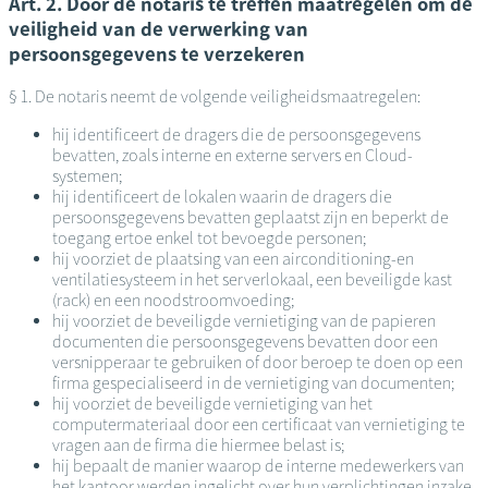
Art. 2. Door de notaris te treffen maatregelen om de
veiligheid van de verwerking van
persoonsgegevens te verzekeren
§ 1. De notaris neemt de volgende veiligheidsmaatregelen:
hij identificeert de dragers die de persoonsgegevens
bevatten, zoals interne en externe servers en Cloud-
systemen;
hij identificeert de lokalen waarin de dragers die
persoonsgegevens bevatten geplaatst zijn en beperkt de
toegang ertoe enkel tot bevoegde personen;
hij voorziet de plaatsing van een airconditioning-en
ventilatiesysteem in het serverlokaal, een beveiligde kast
(rack) en een noodstroomvoeding;
hij voorziet de beveiligde vernietiging van de papieren
documenten die persoonsgegevens bevatten door een
versnipperaar te gebruiken of door beroep te doen op een
firma gespecialiseerd in de vernietiging van documenten;
hij voorziet de beveiligde vernietiging van het
computermateriaal door een certificaat van vernietiging te
vragen aan de firma die hiermee belast is;
hij bepaalt de manier waarop de interne medewerkers van
het kantoor werden ingelicht over hun verplichtingen inzake