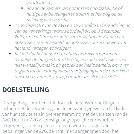
voortvloeien,
en aan de kamers van notarissen noodzakelijke of
nuttige aanbevelingen te doen met het oog op de
naleving van de tucht;
considerans 99 van de AVG en de voorafgaande raadpleging
van de verwerkingsverantwoordelijken, op 3 december
2020, op het Directiecomité van de Nationale Kamer van
notarissen, samengesteld uit notarissen die elk Gewest van
het land vertegenwoordigen;
het feit dat het aantal potentieel betrokken personen –
namelijk de burgers betrokken bij een notarisdossier – het
niet wenselijk maakt, bij gebrek aan haalbaarheid, om over
te gaan tot de voorafgaande raadpleging van de betrokken
personen overeenkomstig considerans 99 van de AVG.
DOELSTELLING
Deze gedragscode heeft tot doel alle notarissen van België te
helpen met de verwerking van de persoonsgegevens in het kader
van hun activiteiten in overeenstemming met de vereisten van de
AVG. De uit de AVG afkomstige begrippen die erin worden
uitgewerkt, moeten geïnterpreteerd worden volgens de
bepalingen van de AVG, de richtlijnen aangenomen door het