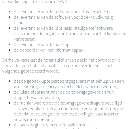
verwerkers zijn in de zin van de AVG:
de leverancier van de software voor dossierbeheer;
de leverancier van de software voor boekhoudkundig
beheer;
de leverancier van de “business intelligence” software
bestemd om de organisatie en het beheer van het kantoor te
verbeteren;
de leverancier van de back-up;
de beheerder van het informaticapark;
Derhalve verzekert de notaris zich ervan dat in het contract of in
een ander geschrift, afhankelijk van de geleverde dienst, het
volgende gepreciseerd wordt :
dat de geback-upte persoonsgegevens met behulp van een
versleutelings- of encryptietechniek beschermd worden;
de juiste plaats(en) waar de persoonsgegevens en hun
drager bewaard worden;
de manier waarop de persoonsgegevensdragers beveiligd
zijn: serverlokaal met airconditioning en ventilatie, toegang
beperkt tot bevoegde personen, beveiligde kast (rack) en
noodstroomvoeding;
de aanwezigheid van een firewall en een