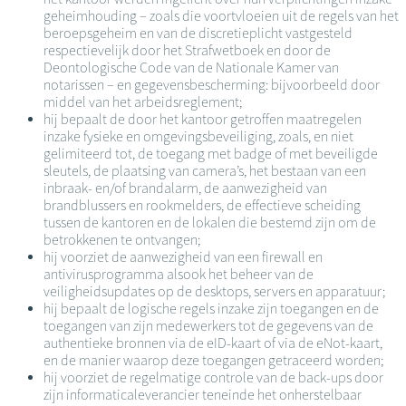
geheimhouding – zoals die voortvloeien uit de regels van het
beroepsgeheim en van de discretieplicht vastgesteld
respectievelijk door het Strafwetboek en door de
Deontologische Code van de Nationale Kamer van
notarissen – en gegevensbescherming: bijvoorbeeld door
middel van het arbeidsreglement;
hij bepaalt de door het kantoor getroffen maatregelen
inzake fysieke en omgevingsbeveiliging, zoals, en niet
gelimiteerd tot, de toegang met badge of met beveiligde
sleutels, de plaatsing van camera’s, het bestaan van een
inbraak- en/of brandalarm, de aanwezigheid van
brandblussers en rookmelders, de effectieve scheiding
tussen de kantoren en de lokalen die bestemd zijn om de
betrokkenen te ontvangen;
hij voorziet de aanwezigheid van een firewall en
antivirusprogramma alsook het beheer van de
veiligheidsupdates op de desktops, servers en apparatuur;
hij bepaalt de logische regels inzake zijn toegangen en de
toegangen van zijn medewerkers tot de gegevens van de
authentieke bronnen via de eID-kaart of via de eNot-kaart,
en de manier waarop deze toegangen getraceerd worden;
hij voorziet de regelmatige controle van de back-ups door
zijn informaticaleverancier teneinde het onherstelbaar